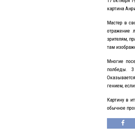
17 октября 
картина Анри
Мастер в св
отражение 
зрителям, пр
там изображ
Многие посе
полбеды. 3
Оказывается
гением, если
Картину в и
обычное про