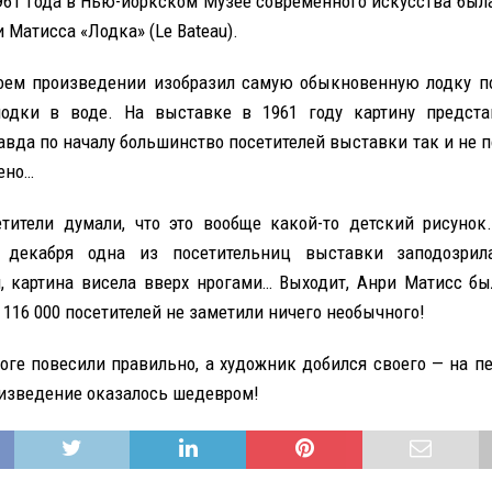
1961 года в Нью-йоркском Музее современного искусства был
 Матисса «Лодка» (Le Bateau).
оем произведении изобразил самую обыкновенную лодку п
лодки в воде. На выставке в 1961 году картину предста
авда по началу большинство посетителей выставки так и не п
ено…
тители думали, что это вообще какой-то детский рисунок
 декабря одна из посетительниц выставки заподозрил
, картина висела вверх нрогами… Выходит, Анри Матисс б
 116 000 посетителей не заметили ничего необычного!
тоге повесили правильно, а художник добился своего — на п
изведение оказалось шедевром!