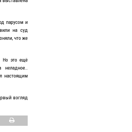
а выставлена
од парусом и
вили на суд
оняли, что же
. Но это ещё
а неладное…
ыл настоящим
ервый взгляд