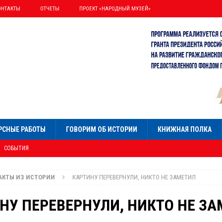
ОНТАКТЫ
ОТЧЕТЫ
ПРОЕКТ «НАРОДНЫЙ МУЗЕЙ»
РСНЫЕ РАБОТЫ
ГОВОРИМ ОБ ИСТОРИИ
КНИЖНАЯ ПОЛКА
СОБЫТИЯ
НИЯ»
СОБЫТИЯ
АКТЫ ИЗ ИСТОРИИ
КАРТИНУ ПЕРЕВЕРНУЛИ, НИКТО НЕ ЗАМЕТИЛ
Я
УМНИСТ ПАЛЛАДИН
НУ ПЕРЕВЕРНУЛИ, НИКТО НЕ З
ОБЫТИЯ