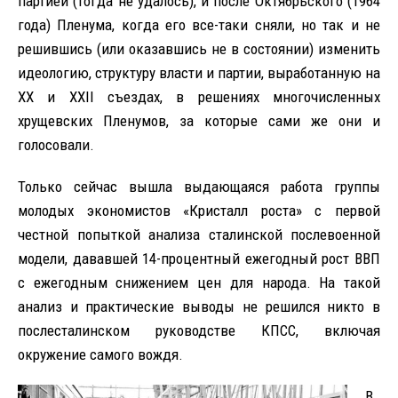
партией (тогда не удалось), и после Октябрьского (1964
года) Пленума, когда его все-таки сняли, но так и не
решившись (или оказавшись не в состоянии) изменить
идеологию, структуру власти и партии, выработанную на
ХХ и ХХII съездах, в решениях многочисленных
хрущевских Пленумов, за которые сами же они и
голосовали.
Только сейчас вышла выдающаяся работа группы
молодых экономистов «Кристалл роста» с первой
честной попыткой анализа сталинской послевоенной
модели, дававшей 14-процентный ежегодный рост ВВП
с ежегодным снижением цен для народа. На такой
анализ и практические выводы не решился никто в
послесталинском руководстве КПСС, включая
окружение самого вождя.
В