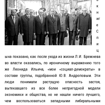
к
н
иг
е
С
п
и
ц
ына показано, как после ухода из жизни Л.И. Брежнева
во власти оказались, по ироничному выражению того
же Леонида Ильича, «мои «социал-демократы» в
составе группы, подобранной Ю.В. Андроповым. Эти
люди понимали растущую опасность застоя,
вытекавшего из все более непригодной модели
экономики и общества, но не нашли ничего лучшего,
чем воспользоваться западными либеральными