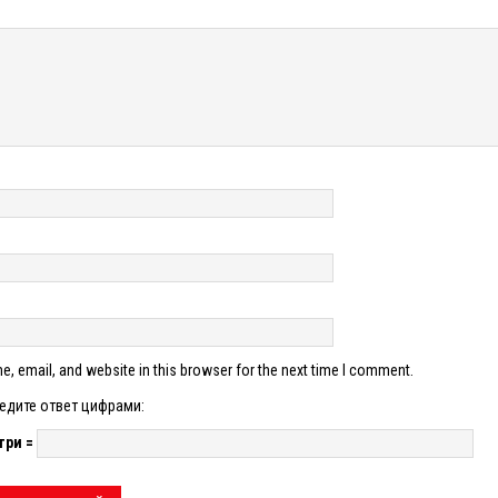
, email, and website in this browser for the next time I comment.
едите ответ цифрами:
три =