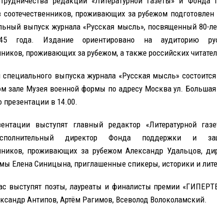
отрудничества редакции «Литературной газеты» и Фонда 
 соотечественников, проживающих за рубежом подготовлен
льный выпуск журнала «Русская мысль», посвященный 80-л
45 года. Издание ориентировано на аудиторию рус
нников, проживающих за рубежом, а также российских читател
 специального выпуска журнала «Русская мысль» состоится
ом зале Музея военной формы по адресу Москва ул. Большая
о презентации в 14.00.
зентации выступят главный редактор «Литературной газ
исполнительный директор Фонда поддержки и з
нников, проживающих за рубежом Александр Удальцов, ди
мы Елена Синицына, приглашенные спикеры, историки и лит
ас выступят поэты, лауреаты и финалисты премии «ГИПЕРТ
ександр Антипов, Артём Рагимов, Всеволод Волоколамский.