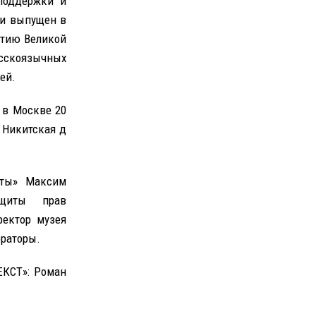
поддержки и
 и выпущен в
етию Великой
скоязычных
ей.
 в Москве 20
 Никитская д
еты» Максим
ащиты прав
ректор музея
ераторы.
ЕКСТ»: Роман