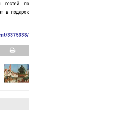
я гостей по
ат в подарок
vent/3375338/