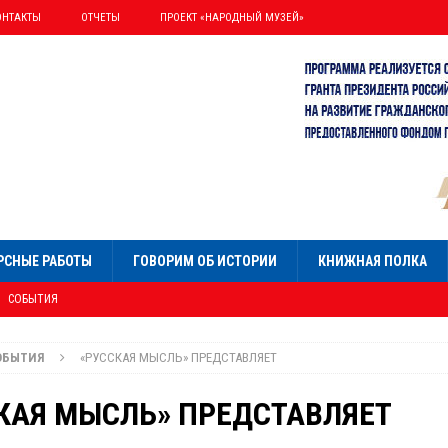
ОНТАКТЫ
ОТЧЕТЫ
ПРОЕКТ «НАРОДНЫЙ МУЗЕЙ»
РСНЫЕ РАБОТЫ
ГОВОРИМ ОБ ИСТОРИИ
КНИЖНАЯ ПОЛКА
СОБЫТИЯ
НИЯ»
СОБЫТИЯ
ОБЫТИЯ
«РУССКАЯ МЫСЛЬ» ПРЕДСТАВЛЯЕТ
Я
УМНИСТ ПАЛЛАДИН
КАЯ МЫСЛЬ» ПРЕДСТАВЛЯЕТ
ОБЫТИЯ