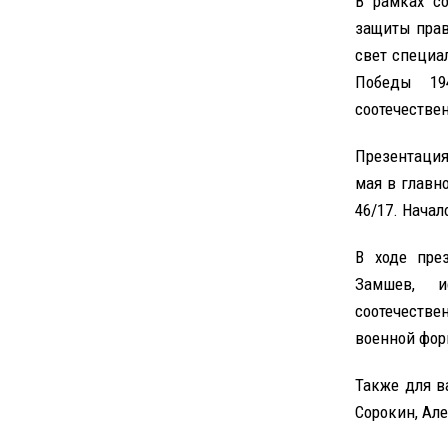
В рамках с
защиты прав
свет специа
Победы 19
соотечестве
Презентация
мая в главн
46/17. Начал
В ходе пре
Замшев, 
соотечестве
военной фор
Также для в
Сорокин, Ал