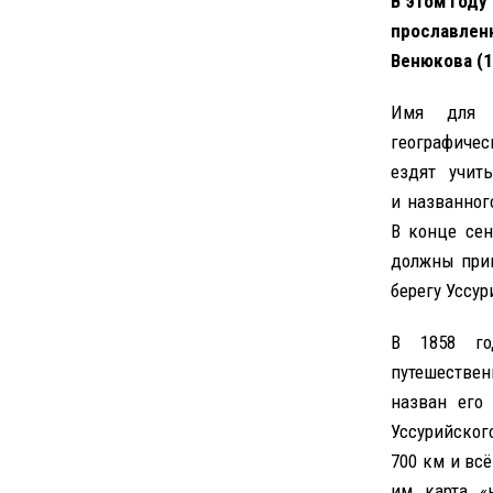
В этом году
прославлен
Венюкова (1
Имя для ш
географичес
ездят учит
и названног
В конце сен
должны прив
берегу Уссур
В 1858 го
путешествен
назван его
Уссурийског
700 км и всё
им карта «