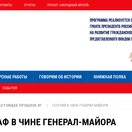
ОНТАКТЫ
ОТЧЕТЫ
ПРОЕКТ «НАРОДНЫЙ МУЗЕЙ»
РСНЫЕ РАБОТЫ
ГОВОРИМ ОБ ИСТОРИИ
КНИЖНАЯ ПОЛКА
СОБЫТИЯ
НИЯ»
СОБЫТИЯ
АСТОЯЩЕЕ ПРОШЛОЕ ЛГ
ГЕОГРАФ В ЧИНЕ ГЕНЕРАЛ-МАЙОРА
Я
УМНИСТ ПАЛЛАДИН
АФ В ЧИНЕ ГЕНЕРАЛ-МАЙОРА
ОБЫТИЯ