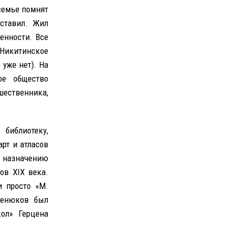
семье помнят
ставил. Жил
енности. Все
Никитинское
уже нет). На
ое общество
шественника,
библиотеку,
рт и атласов
о назначению
ов XIX века.
 просто «M.
Венюков был
ол» Герцена