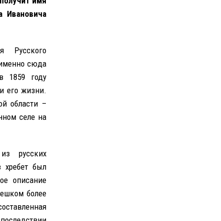
 получит имя
а Ивановича
я Русского
 именно сюда
в 1859 году
и его жизни.
ой области –
нном селе на
из русских
з хребет был
ое описание
пешком более
 составленная
последствии