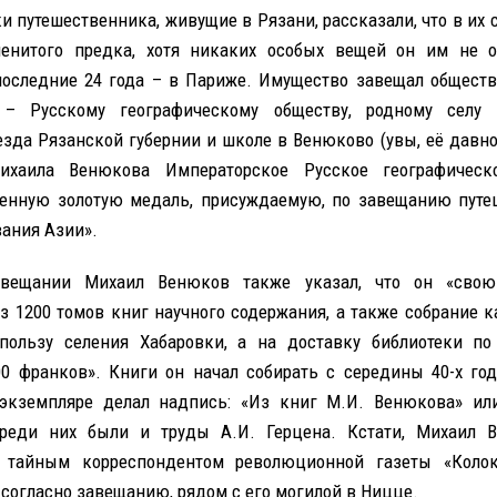
и путешественника, живущие в Рязани, рассказали, что в их 
менитого предка, хотя никаких особых вещей он им не о
последние 24 года – в Париже. Имущество завещал обществ
 – Русскому географическому обществу, родному селу 
езда Рязанской губернии и школе в Венюково (увы, её давно 
ихаила Венюкова Императорское Русское географическ
енную золотую медаль, присуждаемую, по завещанию путе
вания Азии».
вещании Михаил Венюков также указал, что он «свою 
з 1200 томов книг научного содержания, а также собрание ка
пользу селения Хабаровки, а на доставку библиотеки п
00 франков». Книги он начал собирать с середины 40-х год
экземпляре делал надпись: «Из книг M.И. Венюкова» или
 Среди них были и труды А.И. Герцена. Кстати, Михаил 
 тайным корреспондентом революционной газеты «Колок
 согласно завещанию, рядом с его могилой в Ницце.