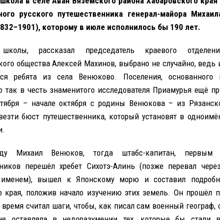
 школа в селе Аван Вяземского района Хабаровского края
ного русского путешественника генерал-майора Михаил
832–1901), которому в июле исполнилось бы 190 лет.
колы, рассказал председатель краевого отделени
кого общества Алексей Махинов, выбрано не случайно, ведь
ься ребята из села Венюково. Поселения, основанного 
о так в честь знаменитого исследователя Приамурья ещё пр
тября – начале октября с родины Венюкова – из Рязанск
езти бюст путешественника, который установят в одноимё
и.
ду Михаил Венюков, тогда штабс-капитан, первым 
ников перешёл хребет Сихотэ-Алинь (позже перевал чере
 именем), вышел к Японскому морю и составил подробн
о края, положив начало изучению этих земель. Он прошёл 
 время считал шаги, чтобы, как писал сам военный географ,
не оставляла в недоразумении тех, которые бы стали в