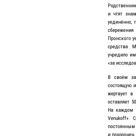
Родственник
и чтят зна
уединённо, 
сбережения
Пронского у
средства М
учредило им
«за исследо
В своём за
состоящую и
жертвует в 
оставляет 5
На каждом 
Venukoff».
постоянным
и похоронен,