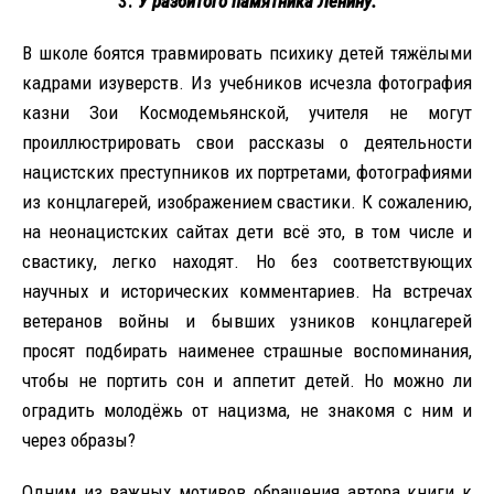
3.
У разбитого памятника Ленину.
В школе боятся травмировать психику детей тяжёлыми
кадрами изуверств. Из учебников исчезла фотография
казни Зои Космодемьянской, учителя не могут
проиллюстрировать свои рассказы о деятельности
нацистских преступников их портретами, фотографиями
из концлагерей, изображением свастики. К сожалению,
на неонацистских сайтах дети всё это, в том числе и
свастику, легко находят. Но без соответствующих
научных и исторических комментариев. На встречах
ветеранов войны и бывших узников концлагерей
просят подбирать наименее страшные воспоминания,
чтобы не портить сон и аппетит детей. Но можно ли
оградить молодёжь от нацизма, не знакомя с ним и
через образы?
Одним из важных мотивов обращения автора книги к