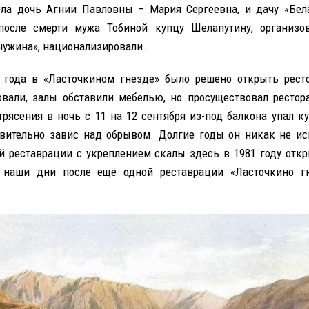
ла дочь Агнии Павловны – Мария Сергеевна, и дачу «Бела
после смерти мужа Тобиной купцу Шелапутину, организо
чужина», национализировали.
 года в «Ласточкином гнезде» было решено открыть рест
овали, залы обставили мебелью, но просуществовал рестор
трясения в ночь с 11 на 12 сентября из-под балкона упал ку
вительно завис над обрывом. Долгие годы он никак не ис
й реставрации с укреплением скалы здесь в 1981 году отк
В наши дни после ещё одной реставрации «Ласточкино гн