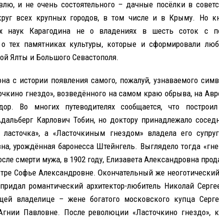
влю, и не очень состоятельного – дачные посёлки в совет
руг всех крупных городов, в том числе и в Крыму. Но к
их наук Карагодина не о владениях в шесть соток с п
 о тех памятниках культуры, которые и сформировали л
ой Ялты и Большого Севастополя.
она с истории появления самого, пожалуй, узнаваемого сим
очкино гнездо», возведённого на самом краю обрыва, на Авр
дор. Во многих путеводителях сообщается, что построил
альберг Карлович Тобин, но доктору принадлежало сосед
 ласточка», а «Ласточкиным гнездом» владела его супруг
на, урождённая баронесса Штейнгель. Выглядело тогда «гне
сле смерти мужа, в 1902 году, Елизавета Александровна прод
тре Софье Александровне. Окончательный же неоготический
 придал романтический архитектор-любитель Николай Серг
щей владелице – жене богатого московского купца Серге
Агнии Павловне. После революции «Ласточкино гнездо», 