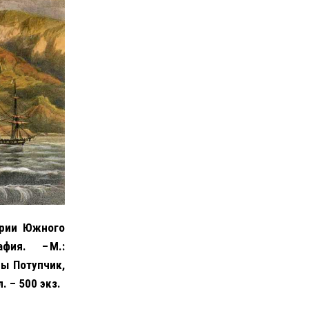
ории Южного
ия. – М.:
ы Потупчик,
. – 500 экз.