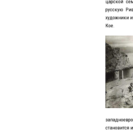
царской се
русскую Рив
художники и 
Кое.
западноевр
становится 