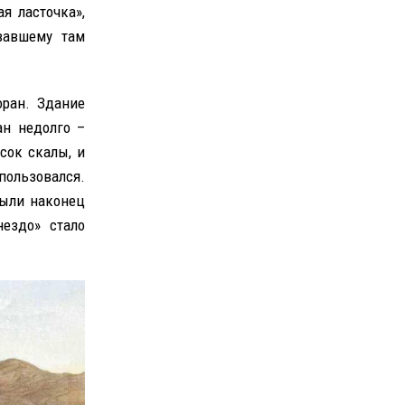
я ласточка»,
вавшему там
оран. Здание
ан недолго –
сок скалы, и
пользовался.
рыли наконец
ездо» стало