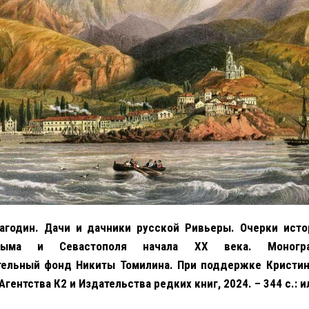
агодин. Дачи и дачники русской Ривьеры. Очерки ист
рыма и Севастополя начала XX века. Монограф
тельный фонд Никиты Томилина. При поддержке Кристин
гентства К2 и Издательства редких книг, 2024. – 344 с.: ил