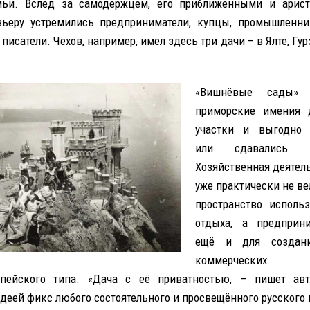
мьи. Вслед за самодержцем, его приближёнными и арист
ьеру устремились предприниматели, купцы, промышленни
писатели. Чехов, например, имел здесь три дачи – в Ялте, Гур
«Вишнёвые сады» в
приморские имения 
участки и выгодно 
или сдавались 
Хозяйственная деятель
уже практически не ве
пространство исполь
отдыха, а предприн
ещё и для создани
коммерческих пр
опейского типа. «Дача с её приватностью, – пишет авт
идеей фикс любого состоятельного и просвещённого русского 