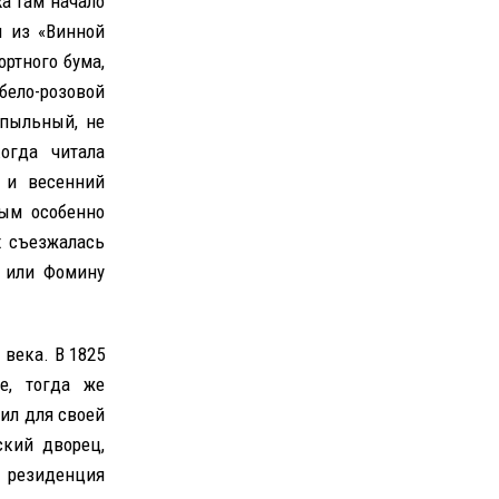
а там начало
ы из «Винной
ортного бума,
бело-розовой
 пыльный, не
огда читала
 и весенний
рым особенно
х съезжалась
 или Фомину
века. В 1825
е, тогда же
пил для своей
ский дворец,
я резиденция