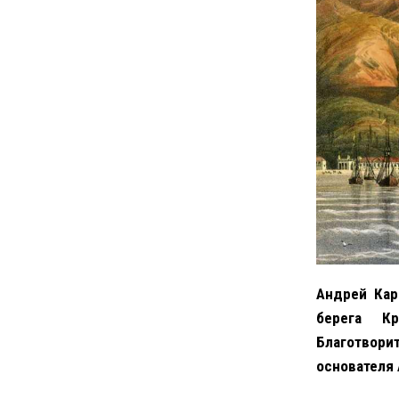
Андрей Кар
берега К
Благотвори
основателя А