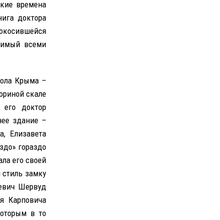
ские времена
нига доктора
окосившейся
юбимый всеми
вола Крыма –
ориной скале
 его доктор
нее здание –
а, Елизавета
здо» гораздо
ала его своей
 стиль замку
еевич Шервуд
я Карповича
которым в то