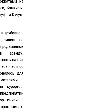
ократами на
ки, банкиры,
зуфе и Кучук-
ырубались,
делились на
продавались
в аренду.
ность на них
лась, частное
зовалось для
имателями –
я курортов,
едприятий
ор книги, –
горожанина».