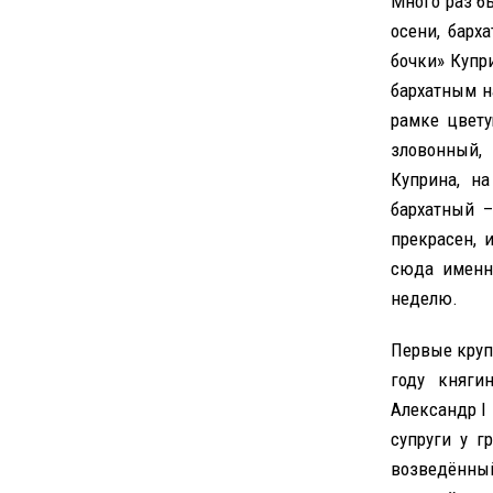
Много раз б
осени, барх
бочки» Купри
бархатным н
рамке цвету
зловонный,
Куприна, н
бархатный –
прекрасен, 
сюда именн
неделю.
Первые круп
году княги
Александр I 
супруги у г
возведённый