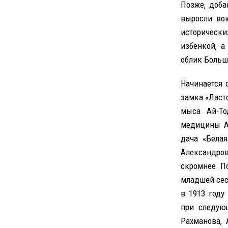
Позже, доба
выросли вок
историческ
избёнкой, а
облик Больш
Начинается 
замка «Ласт
мыса Ай-То
медицины Ад
дача «Белая
Александров
скромнее. По
младшей сес
в 1913 году
при следую
Рахманова, 