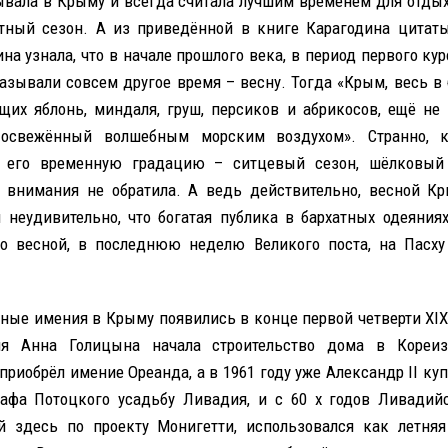
ывала в Крыму и всегда считала лучшим временем для отдых
атный сезон. А из приведённой в книге Карагодина цитат
на узнала, что в начале прошлого века, в период первого кур
азывали совсем другое время – весну. Тогда «Крым, весь в 
щих яблонь, миндаля, груш, персиков и абрикосов, ещё не
 освежённый волшебным морским воздухом». Странно, к
а его временную градацию – ситцевый сезон, шёлковый
 внимания не обратила. А ведь действительно, весной К
и неудивительно, что богатая публика в бархатных одеяния
о весной, в последнюю неделю Великого поста, на Пасху
ные имения в Крыму появились в конце первой четверти XIX 
ня Анна Голицына начала строительство дома в Кореиз
приобрёл имение Ореанда, а в 1961 году уже Александр II ку
рафа Потоцкого усадьбу Ливадия, и с 60 х годов Ливадий
 здесь по проекту Монигетти, использовался как летня