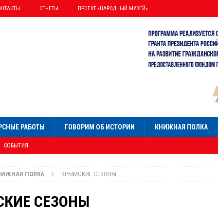
ОНТАКТЫ
ОТЧЕТЫ
ПРОЕКТ «НАРОДНЫЙ МУЗЕЙ»
РСНЫЕ РАБОТЫ
ГОВОРИМ ОБ ИСТОРИИ
КНИЖНАЯ ПОЛКА
СОБЫТИЯ
НИЯ»
СОБЫТИЯ
НИЖНАЯ ПОЛКА
КРЫМСКИЕ СЕЗОНЫ
Я
УМНИСТ ПАЛЛАДИН
КИЕ СЕЗОНЫ
ОБЫТИЯ