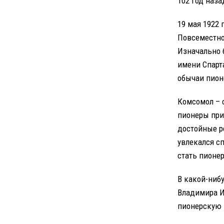
102 год наз
19 мая 1922
Повсеместно
Изначально 
имени Спарта
обычаи пион
Комсомол – 
пионеры при
достойные ре
увлекался с
стать пионе
В какой-ниб
Владимира И
пионерскую к