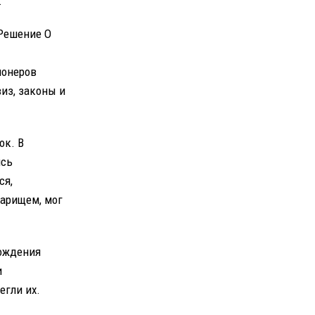
.
 Решение О
ионеров
виз, законы и
ок. В
ись
ся,
варищем, мог
рождения
и
егли их.