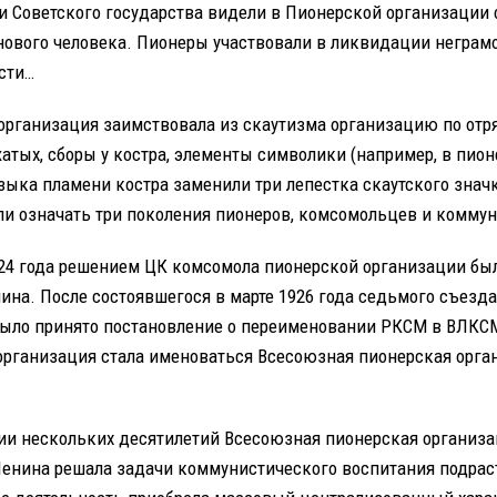
и Советского государства видели в Пионерской организации
нового человека. Пионеры участвовали в ликвидации неграмо
сти…
организация заимствовала из скаутизма организацию по отр
жатых, сборы у костра, элементы символики (например, в пио
зыка пламени костра заменили три лепестка скаутского значк
али означать три поколения пионеров, комсомольцев и коммун
924 года решением ЦК комсомола пионерской организации бы
ина. После состоявшегося в марте 1926 года седьмого съезд
было принято постановление о переименовании РКСМ в ВЛКС
организация стала именоваться Всесоюзная пионерская орга
ии нескольких десятилетий Всесоюзная пионерская организ
Ленина решала задачи коммунистического воспитания подра