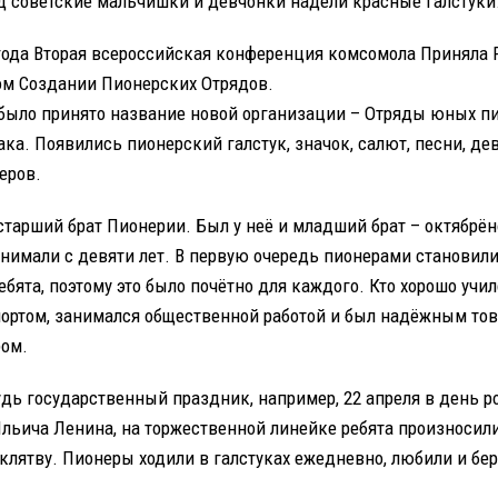
ад советские мальчишки и девчонки надели красные галстуки
 года Вторая всероссийская конференция комсомола Приняла
м Создании Пионерских Отрядов.
было принято название новой организации – Отряды юных п
ка. Появились пионерский галстук, значок, салют, песни, де
еров.
старший брат Пионерии. Был у неё и младший брат – октябрён
нимали с девяти лет. В первую очередь пионерами становил
бята, поэтому это было почётно для каждого. Кто хорошо учил
портом, занимался общественной работой и был надёжным то
ром.
удь государственный праздник, например, 22 апреля в день 
льича Ленина, на торжественной линейке ребята произносил
лятву. Пионеры ходили в галстуках ежедневно, любили и бер