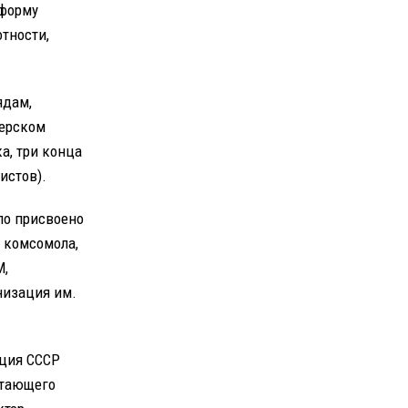
 форму
тности,
ядам,
нерском
а, три конца
истов).
ло присвоено
а комсомола,
М,
низация им.
ация СССР
стающего