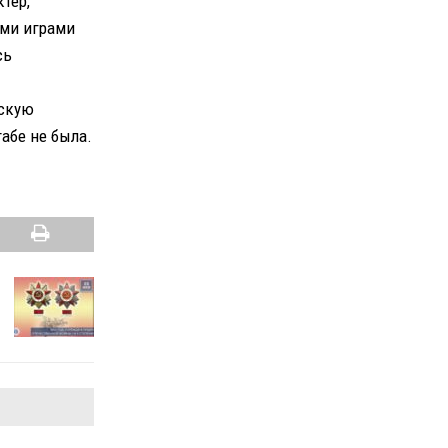
тер,
ми играми
сь
рскую
абе не была.