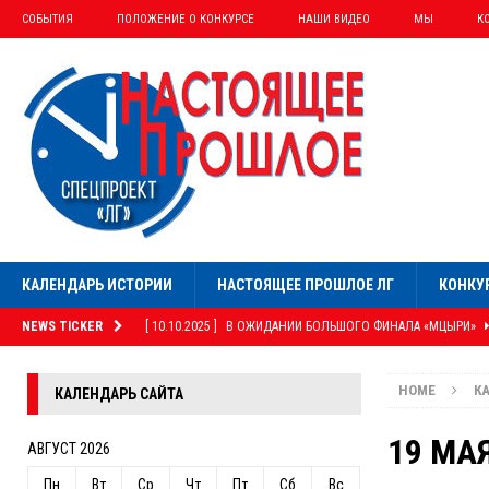
СОБЫТИЯ
ПОЛОЖЕНИЕ О КОНКУРСЕ
НАШИ ВИДЕО
МЫ
К
КАЛЕНДАРЬ ИСТОРИИ
НАСТОЯЩЕЕ ПРОШЛОЕ ЛГ
КОНКУ
NEWS TICKER
[ 10.10.2025 ]
В ОЖИДАНИИ БОЛЬШОГО ФИНАЛА «МЦЫРИ»
[ 22.08.2025 ]
ЗАВЕРШИЛИСЬ ПЕРВЫЕ «СТУКАЛИНСКИЕ ЧТЕ
HOME
К
КАЛЕНДАРЬ САЙТА
[ 22.07.2025 ]
СТАРТ «СТУКАЛИНСКИХ ЧТЕНИЙ»
СОБЫТИ
[ 22.06.2025 ]
ЕГО ПОДПИСЬ СТОИТ НА УСТАВЕ ООН
КОЛ
19 МА
АВГУСТ 2026
[ 20.10.2025 ]
ОБЪЯВЛЕНЫ ЛАУРЕАТЫ «МЦЫРИ — 2025»
С
Пн
Вт
Ср
Чт
Пт
Сб
Вс