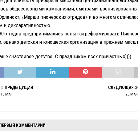
Ее деятельность приобрела массовый централизованный харак
ась общесоюзными кампаниями, смотрами, военизированны
«Орленок», «Марши пионерских отрядов» и во многом отличала
 и декларативностью.
80-х годов предпринимались попытки реформировать Пионе
, однако детская и юношеская организация в прежнем масшт
аше счастливое детство. С праздником всех причастных))))
ПРЕДЫДУЩАЯ
СЛЕДУЮЩАЯ
18 МАЯ
20 МАЯ
 ПЕРВЫЙ КОММЕНТАРИЙ