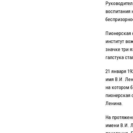
Руководител
воспитания 
беспризорно
Пионерская 
институт во
значке три я
галстука ст
21 января 1
имя В.И. Лен
на котором 
пионерская 
Ленина.
На протяжен
имени В.И. 