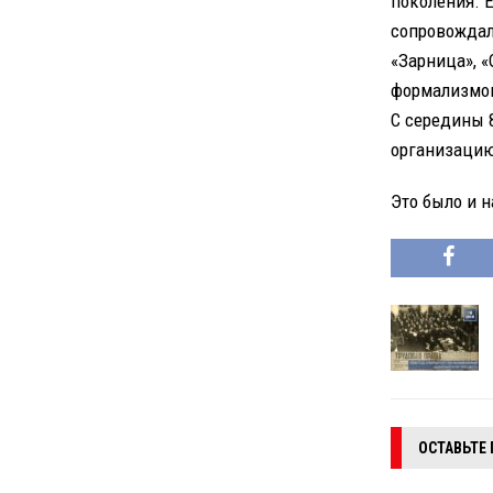
поколения. 
сопровождал
«Зарница», 
формализмом
С середины 
организацию
Это было и н
ОСТАВЬТЕ